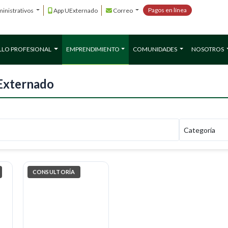
Pagos en línea
inistrativos
App UExternado
Correo
LLO PROFESIONAL
EMPRENDIMIENTO
COMUNIDADES
NOSOTROS
Externado
CONSULTORÍA